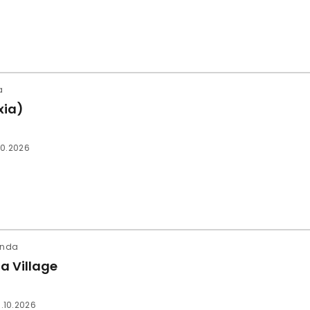
a
xia)
10.2026
ounda
a Village
.10.2026