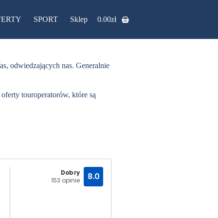
FERTY
SPORT
Sklep
0.00
zł
 Was, odwiedzających nas. Generalnie
oferty touroperatorów, które są
Dobry
8.0
153 opinie