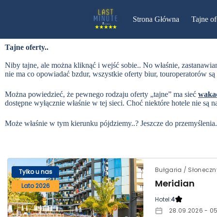
P
r
Strona Główna
Tajne of
z
e
j
Tajne oferty..
d
ź
Niby tajne, ale można kliknąć i wejść sobie.. No właśnie, zastanawia
d
nie ma co opowiadać bzdur, wszystkie oferty biur, touroperatorów są 
o
t
Można powiedzieć, że pewnego rodzaju oferty „tajne” ma sieć
wakac
r
dostępne wyłącznie właśnie w tej sieci. Choć niektóre hotele nie są
e
ś
c
Może właśnie w tym kierunku pójdziemy..? Jeszcze do przemyślenia.
i
Bułgaria / Słoneczn
Tylko u nas
Meridian
Lato 2026
Hotel:
4
28.09.2026 - 05