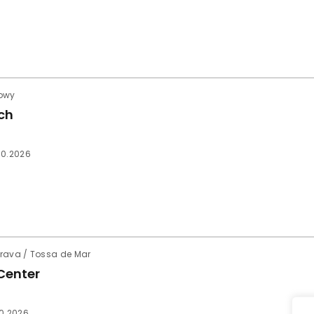
iowy
ch
.10.2026
Brava / Tossa de Mar
Center
10.2026