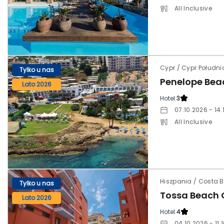
All Inclusive
Cypr / Cypr Połudn
Tylko u nas
Penelope Bea
Lato 2026
Hotel:
3
07.10.2026 - 14
All Inclusive
Hiszpania / Costa 
Tylko u nas
Tossa Beach 
Lato 2026
Hotel:
4
04.10.2026 - 11.