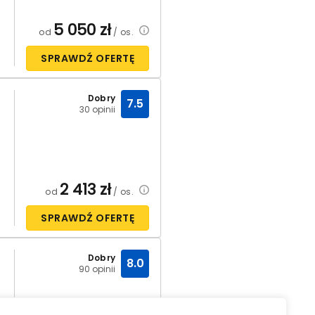
5 050
zł
od
/ os.
SPRAWDŹ OFERTĘ
Dobry
7.5
30 opinii
2 413
zł
od
/ os.
SPRAWDŹ OFERTĘ
Dobry
8.0
90 opinii