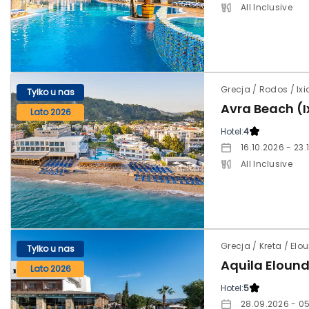
All Inclusive
Grecja / Rodos / Ixi
Tylko u nas
Avra Beach (I
Lato 2026
Hotel:
4
16.10.2026 - 23.
All Inclusive
Grecja / Kreta / El
Tylko u nas
Aquila Elound
Lato 2026
Hotel:
5
28.09.2026 - 05