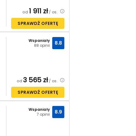
1 911
zł
od
/ os.
SPRAWDŹ OFERTĘ
Wspaniały
8.8
88 opinii
3 565
zł
od
/ os.
SPRAWDŹ OFERTĘ
Wspaniały
8.9
7 opinii